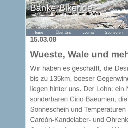
BankerBiker.de
................Mit dem Tandem um die Welt
Home
Über Uns
Journal
Sponsoren
15.03.08
Wueste, Wale und me
Wir haben es geschafft, die Desi
bis zu 135km, boeser Gegenwind
liegen hinter uns. Der Lohn: ei
sonderbaren Cirio Baeumen, die 
Sonneschein und Temperaturen b
Cardón-Kandelaber- und Ohrenka