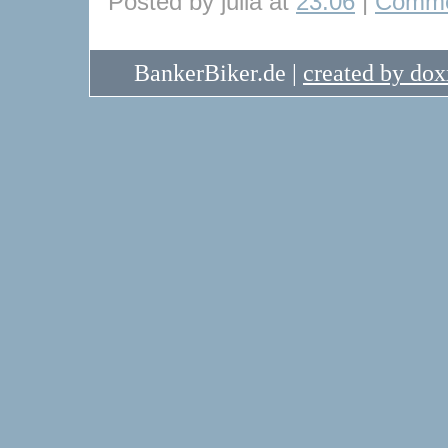
Posted by julia at
23:06
|
Comme
BankerBiker.de |
created by do